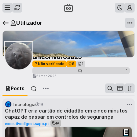
Utilizador
unicorniorosa25
Não verificado
8
1
1
21 mar 2025
Posts
Tecnologia
1a
ChatGPT cria cartão de cidadão em cinco minutos
capaz de passar em controlos de segurança
IA
executivedigest.sapo.pt