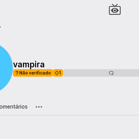
r
vampira
Não verificado
1
omentários